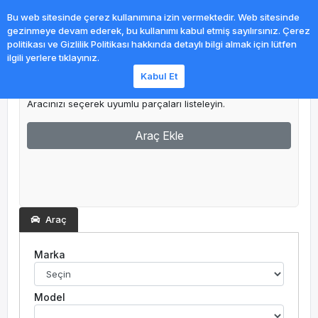
0
Bu web sitesinde çerez kullanımına izin vermektedir. Web sitesinde
gezinmeye devam ederek, bu kullanımı kabul etmiş sayılırsınız. Çerez
politikası ve Gizlilik Politikası hakkında detaylı bilgi almak için lütfen
ilgili yerlere tıklayınız.
Kabul Et
Garajım
Aracınızı seçerek uyumlu parçaları listeleyin.
Araç Ekle
Araç
Marka
Model