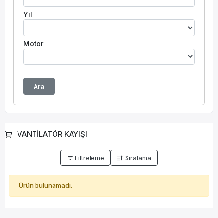
Yıl
Motor
Ara
VANTİLATÖR KAYIŞI
Filtreleme
Sıralama
Ürün bulunamadı.