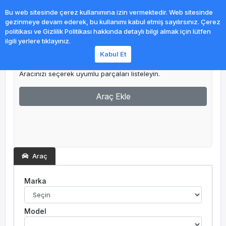
0
Bu web sitesinde çerez kullanımına izin vermektedir. Web sitesinde
gezinmeye devam ederek, bu kullanımı kabul etmiş sayılırsınız. Çerez
politikası ve Gizlilik Politikası hakkında detaylı bilgi almak için lütfen
ilgili yerlere tıklayınız.
Kabul Et
Garajım
Aracınızı seçerek uyumlu parçaları listeleyin.
Araç Ekle
Araç
Marka
Model