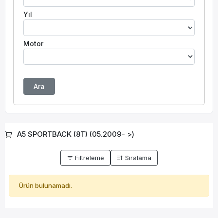
Yıl
Motor
Ara
A5 SPORTBACK (8T) (05.2009- >)
Filtreleme
Sıralama
Ürün bulunamadı.