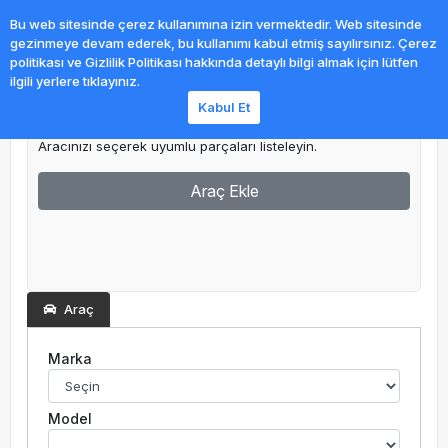
0
Bu web sitesinde çerez kullanımına izin vermektedir. Web sitesinde
gezinmeye devam ederek, bu kullanımı kabul etmiş sayılırsınız. Çerez
politikası ve Gizlilik Politikası hakkında detaylı bilgi almak için lütfen
ilgili yerlere tıklayınız.
Kabul Et
Garajım
Aracınızı seçerek uyumlu parçaları listeleyin.
Araç Ekle
Araç
Marka
Model