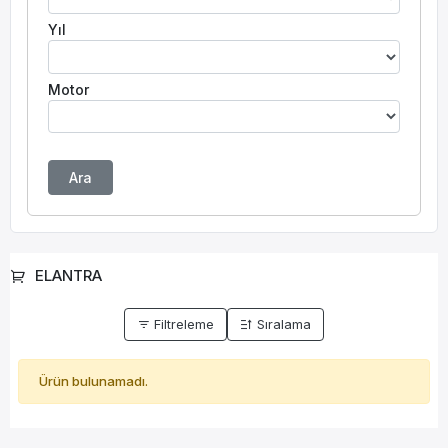
Yıl
Motor
Ara
ELANTRA
Filtreleme
Sıralama
Ürün bulunamadı.