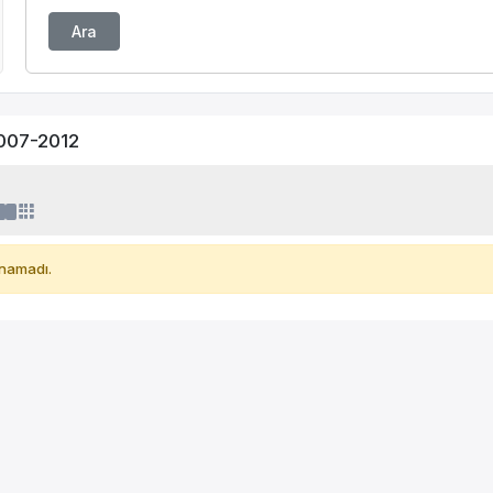
Ara
007-2012
namadı.