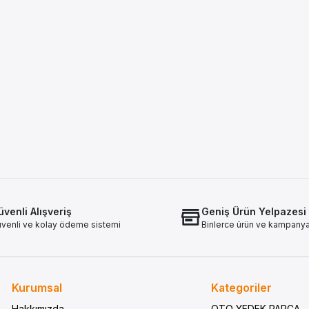
venli Alışveriş
Geniş Ürün Yelpazesi
venli ve kolay ödeme sistemi
Binlerce ürün ve kampany
Kurumsal
Kategoriler
Hakkımızda
OTO YEDEK PARÇA