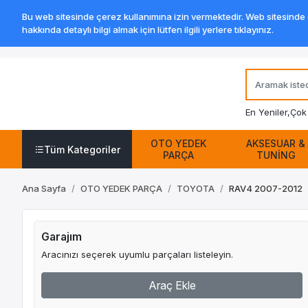
Bu web sitesinde çerez kullanımına izin vermektedir. Web sitesinde ge
hakkında detaylı bilgi almak için lütfen ilgili yerlere tıklayınız.
En Yeniler,
Çok 
OTO YEDEK
AKSESUAR &
Tüm Kategoriler
PARÇA
TUNİNG
Ana Sayfa
OTO YEDEK PARÇA
TOYOTA
RAV4 2007-2012
Garajım
Aracınızı seçerek uyumlu parçaları listeleyin.
Araç Ekle