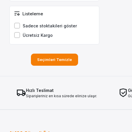
COROLLA 1992-1997
COROLLA VERSO
Listeleme
COROLLA X
Sadece stoktakileri göster
CORONA
Ücretsiz Kargo
HIACE
HILUX
LAND CRUISER
Seçimleri Temizle
PROACE
RAV4 2007-2012
RAV4 II
YARİS
Hızlı Teslimat
Gü
Siparişleriniz en kısa sürede elinize ulaşır.
Gü
YARİS 2 VERSO
Toyota Auris 1.6