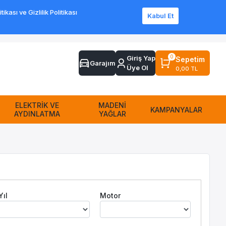
ası ve Gizlilik Politikası
Kabul Et
Sipariş Takip
Sıkça Sorulan Sorular
Yardım
İletişim
0
Giriş Yap
Sepetim
Garajım
Üye Ol
0,00 TL
ELEKTRİK VE
MADENİ
KAMPANYALAR
AYDINLATMA
YAĞLAR
Yıl
Motor