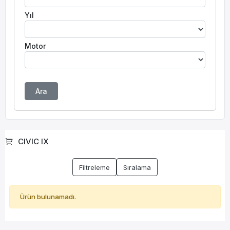
Yıl
Motor
Ara
CIVIC IX
Filtreleme
Sıralama
Ürün bulunamadı.