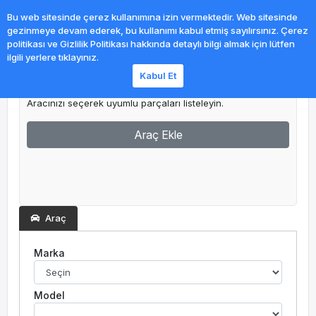
0
Bu web sitesinde çerez kullanımına izin vermektedir. Web sitesinde
gezinmeye devam ederek, bu kullanımı kabul etmiş sayılırsınız. Çerez
politikası ve Gizlilik Politikası hakkında detaylı bilgi almak için lütfen
ilgili yerlere tıklayınız.
Kabul Et
Garajım
Aracınızı seçerek uyumlu parçaları listeleyin.
Araç Ekle
Araç
Marka
Model