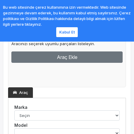
0
Bu web sitesinde çerez kullanımına izin vermektedir. Web sitesinde
gezinmeye devam ederek, bu kullanımı kabul etmiş sayılırsınız. Çerez
politikası ve Gizlilik Politikası hakkında detaylı bilgi almak için lütfen
ilgili yerlere tıklayınız.
Kabul Et
Garajım
Aracınızı seçerek uyumlu parçaları listeleyin.
Araç Ekle
Araç
Marka
Model