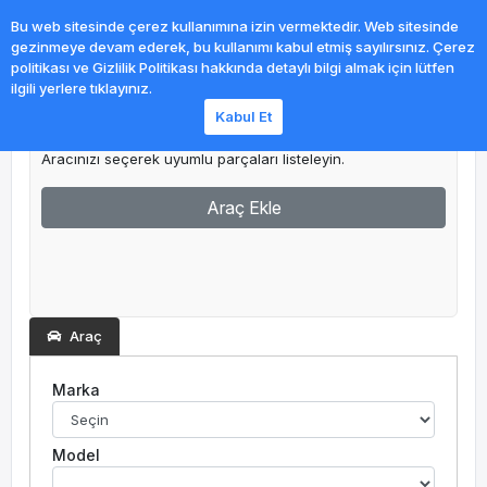
0
Bu web sitesinde çerez kullanımına izin vermektedir. Web sitesinde
gezinmeye devam ederek, bu kullanımı kabul etmiş sayılırsınız. Çerez
politikası ve Gizlilik Politikası hakkında detaylı bilgi almak için lütfen
ilgili yerlere tıklayınız.
Kabul Et
Garajım
Aracınızı seçerek uyumlu parçaları listeleyin.
Araç Ekle
Araç
Marka
Model