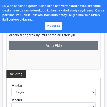
0
Bu web sitesinde çerez kullanımına izin vermektedir. Web sitesinde
gezinmeye devam ederek, bu kullanımı kabul etmiş sayılırsınız. Çerez
politikası ve Gizlilik Politikası hakkında detaylı bilgi almak için lütfen
ilgili yerlere tıklayınız.
Kabul Et
Garajım
Aracınızı seçerek uyumlu parçaları listeleyin.
Araç Ekle
Araç
Marka
Model