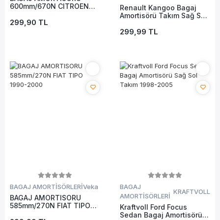
600mm/670N CITROEN
Renault Kangoo Bagaj
NEMO 2007- / FIAT
Amortisörü Takım Sağ Sol
FIORINO (225) 2007- /
299,90 TL
2000-2009
PEUGEOT BIPPER
299,99 TL
BAGAJ AMORTİSÖRLERİ
Veka
BAGAJ
KRAFTVOLL
AMORTİSÖRLERİ
BAGAJ AMORTISORU
585mm/270N FIAT TIPO
Kraftvoll Ford Focus
1990-2000
Sedan Bagaj Amortisörü