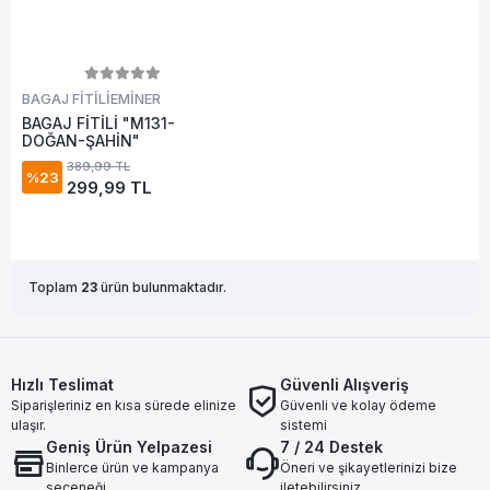
BAGAJ FİTİLİ
EMİNER
BAGAJ FİTİLİ "M131-
DOĞAN-ŞAHİN"
389,99 TL
%23
299,99 TL
Toplam
23
ürün bulunmaktadır.
Hızlı Teslimat
Güvenli Alışveriş
Siparişleriniz en kısa sürede elinize
Güvenli ve kolay ödeme
ulaşır.
sistemi
Geniş Ürün Yelpazesi
7 / 24 Destek
Binlerce ürün ve kampanya
Öneri ve şikayetlerinizi bize
seçeneği
iletebilirsiniz.