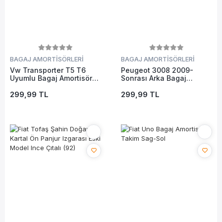
BAGAJ AMORTİSÖRLERİ
BAGAJ AMORTİSÖRLERİ
Vw Transporter T5 T6
Peugeot 3008 2009-
Uyumlu Bagaj Amortisörü
Sonrası Arka Bagaj
Sağ Sol Set 970n 2003-
Amortisörü 2'Li Takım
2015
299,99 TL
299,99 TL