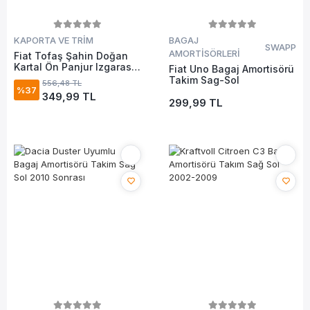
KAPORTA VE TRİM
BAGAJ
SWAPP
AMORTİSÖRLERİ
Fiat Tofaş Şahin Doğan
Kartal Ön Panjur Izgarası
Fiat Uno Bagaj Amortisörü
Eski Model Ince Çıtalı (92)
Takim Sag-Sol
556,48 TL
%37
349,99 TL
299,99 TL