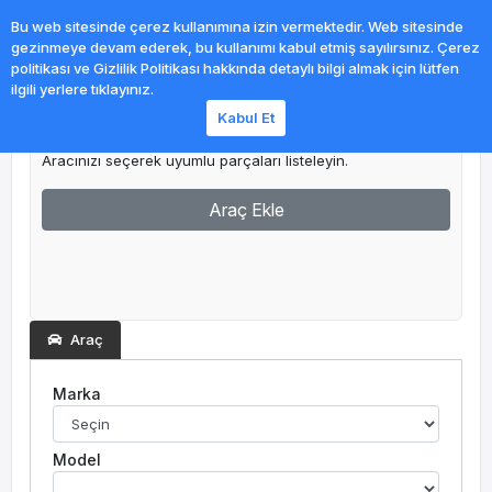
0
Bu web sitesinde çerez kullanımına izin vermektedir. Web sitesinde
gezinmeye devam ederek, bu kullanımı kabul etmiş sayılırsınız. Çerez
politikası ve Gizlilik Politikası hakkında detaylı bilgi almak için lütfen
ilgili yerlere tıklayınız.
Kabul Et
Garajım
Aracınızı seçerek uyumlu parçaları listeleyin.
Araç Ekle
Araç
Marka
Model