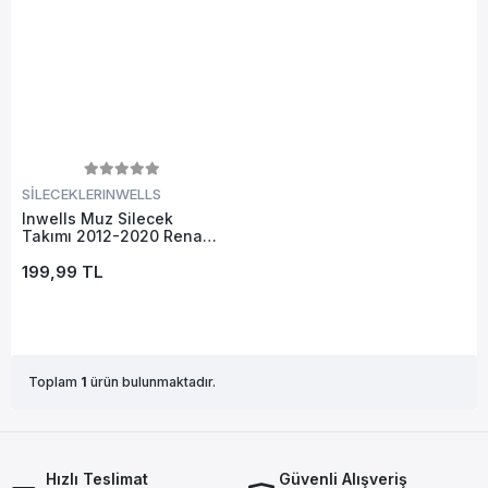
SİLECEKLER
INWELLS
Inwells Muz Silecek
Takımı 2012-2020 Renault
Clio 4 Ile Uyumlu
199,99 TL
Toplam
1
ürün bulunmaktadır.
Hızlı Teslimat
Güvenli Alışveriş