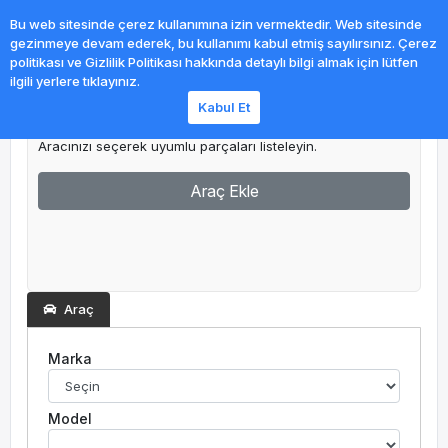
0
Bu web sitesinde çerez kullanımına izin vermektedir. Web sitesinde
gezinmeye devam ederek, bu kullanımı kabul etmiş sayılırsınız. Çerez
politikası ve Gizlilik Politikası hakkında detaylı bilgi almak için lütfen
ilgili yerlere tıklayınız.
Kabul Et
Garajım
Aracınızı seçerek uyumlu parçaları listeleyin.
Araç Ekle
Araç
Marka
Model