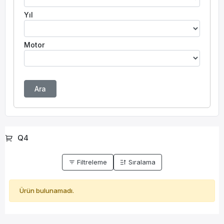
Yıl
Motor
Ara
Q4
Filtreleme
Sıralama
Ürün bulunamadı.