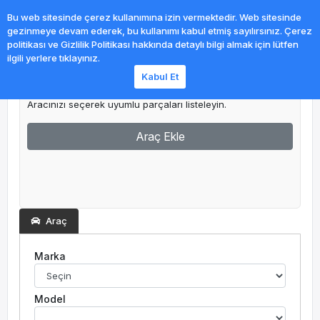
0
Bu web sitesinde çerez kullanımına izin vermektedir. Web sitesinde
gezinmeye devam ederek, bu kullanımı kabul etmiş sayılırsınız. Çerez
politikası ve Gizlilik Politikası hakkında detaylı bilgi almak için lütfen
ilgili yerlere tıklayınız.
Kabul Et
Garajım
Aracınızı seçerek uyumlu parçaları listeleyin.
Araç Ekle
Araç
Marka
Model