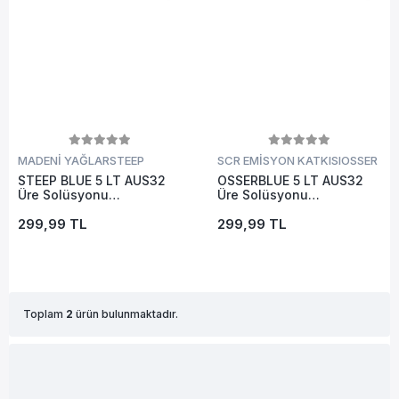
MADENİ YAĞLAR
STEEP
SCR EMİSYON KATKISI
OSSER
STEEP BLUE 5 LT AUS32
OSSERBLUE 5 LT AUS32
Üre Solüsyonu
Üre Solüsyonu
Euro4/Euro5/Euro6 (SCR
Euro4/Euro5/Euro6 (SCR
Sistemi Olan Araçlar İçin)
299,99 TL
Sistemi Olan Araçlar İçin)
299,99 TL
Toplam
2
ürün bulunmaktadır.