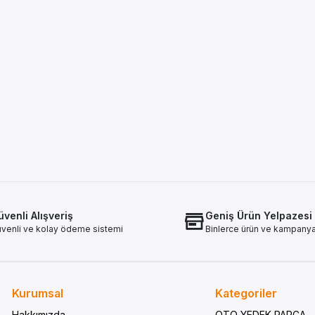
venli Alışveriş
Geniş Ürün Yelpazesi
venli ve kolay ödeme sistemi
Binlerce ürün ve kampany
Kurumsal
Kategoriler
Hakkımızda
OTO YEDEK PARÇA