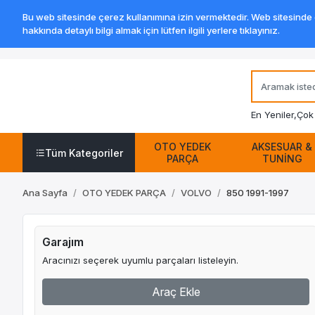
Bu web sitesinde çerez kullanımına izin vermektedir. Web sitesinde ge
hakkında detaylı bilgi almak için lütfen ilgili yerlere tıklayınız.
En Yeniler,
Çok 
OTO YEDEK
AKSESUAR &
Tüm Kategoriler
PARÇA
TUNİNG
Ana Sayfa
OTO YEDEK PARÇA
VOLVO
850 1991-1997
Garajım
Aracınızı seçerek uyumlu parçaları listeleyin.
Araç Ekle