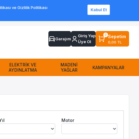
ası ve Gizlilik Politikası
Kabul Et
Sipariş Takip
Sıkça Sorulan Sorular
Yardım
İletişim
0
Giriş Yap
Sepetim
Garajım
Üye Ol
0,00 TL
ELEKTRİK VE
MADENİ
KAMPANYALAR
AYDINLATMA
YAĞLAR
Yıl
Motor