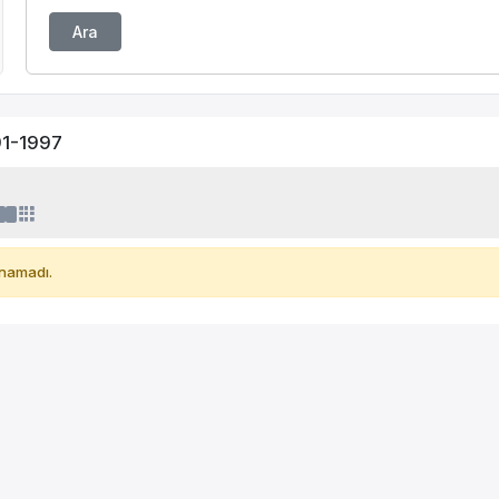
Ara
91-1997
namadı.