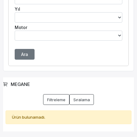
Yıl
Motor
Ara
MEGANE
Filtreleme
Sıralama
Ürün bulunamadı.