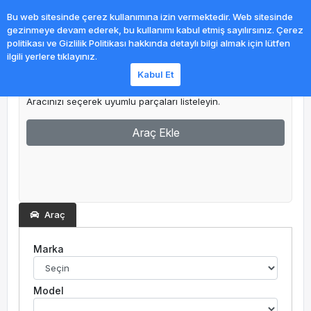
0
Bu web sitesinde çerez kullanımına izin vermektedir. Web sitesinde
gezinmeye devam ederek, bu kullanımı kabul etmiş sayılırsınız. Çerez
politikası ve Gizlilik Politikası hakkında detaylı bilgi almak için lütfen
ilgili yerlere tıklayınız.
Kabul Et
Garajım
Aracınızı seçerek uyumlu parçaları listeleyin.
Araç Ekle
Araç
Marka
Model