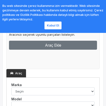
0
Bu web sitesinde çerez kullanımına izin vermektedir. Web sitesinde
gezinmeye devam ederek, bu kullanımı kabul etmiş sayılırsınız. Çerez
politikası ve Gizlilik Politikası hakkında detaylı bilgi almak için lütfen
ilgili yerlere tıklayınız.
Kabul Et
Garajım
Aracınızı seçerek uyumlu parçaları listeleyin.
Araç Ekle
Araç
Marka
Model