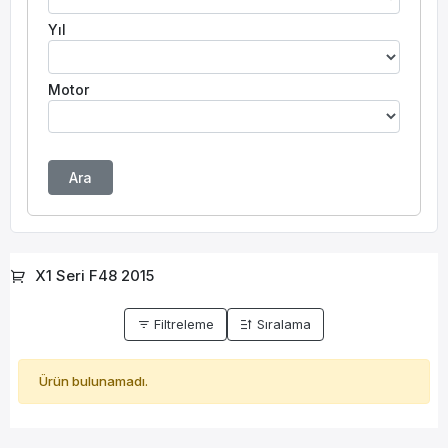
Yıl
Motor
Ara
X1 Seri F48 2015
Filtreleme
Sıralama
Ürün bulunamadı.