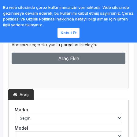
0
Bu web sitesinde çerez kullanımına izin vermektedir. Web sitesinde
gezinmeye devam ederek, bu kullanımı kabul etmiş sayılırsınız. Çerez
politikası ve Gizlilik Politikası hakkında detaylı bilgi almak için lütfen
ilgili yerlere tıklayınız.
Kabul Et
Garajım
Aracınızı seçerek uyumlu parçaları listeleyin.
Araç Ekle
Araç
Marka
Model