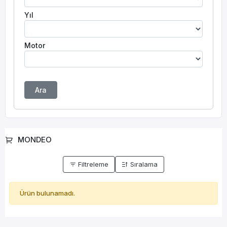
Yıl
Motor
Ara
MONDEO
Filtreleme
Sıralama
Ürün bulunamadı.