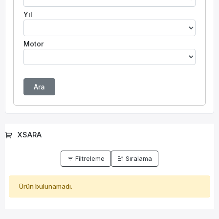
Yıl
Motor
Ara
XSARA
Filtreleme
Sıralama
Ürün bulunamadı.