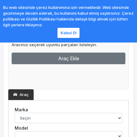
0
Bu web sitesinde çerez kullanımına izin vermektedir. Web sitesinde
gezinmeye devam ederek, bu kullanımı kabul etmiş sayılırsınız. Çerez
politikası ve Gizlilik Politikası hakkında detaylı bilgi almak için lütfen
ilgili yerlere tıklayınız.
Kabul Et
Garajım
Aracınızı seçerek uyumlu parçaları listeleyin.
Araç Ekle
Araç
Marka
Model