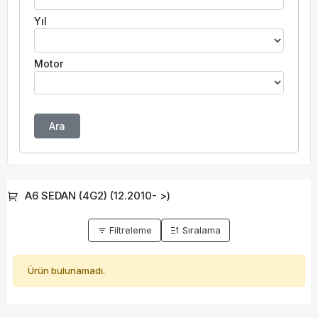
Yıl
Motor
Ara
A6 SEDAN (4G2) (12.2010- >)
Filtreleme
Sıralama
Ürün bulunamadı.