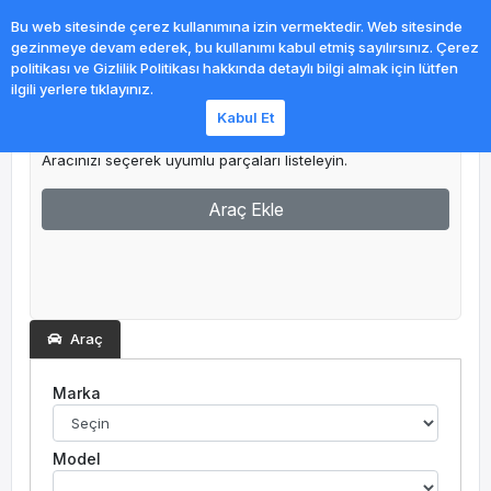
0
Bu web sitesinde çerez kullanımına izin vermektedir. Web sitesinde
gezinmeye devam ederek, bu kullanımı kabul etmiş sayılırsınız. Çerez
politikası ve Gizlilik Politikası hakkında detaylı bilgi almak için lütfen
ilgili yerlere tıklayınız.
Kabul Et
Garajım
Aracınızı seçerek uyumlu parçaları listeleyin.
Araç Ekle
Araç
Marka
Model