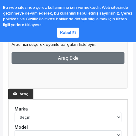
0
Bu web sitesinde çerez kullanımına izin vermektedir. Web sitesinde
gezinmeye devam ederek, bu kullanımı kabul etmiş sayılırsınız. Çerez
politikası ve Gizlilik Politikası hakkında detaylı bilgi almak için lütfen
ilgili yerlere tıklayınız.
Kabul Et
Garajım
Aracınızı seçerek uyumlu parçaları listeleyin.
Araç Ekle
Araç
Marka
Model