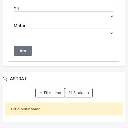
Yıl
Motor
Ara
ASTRA L
Filtreleme
Sıralama
Ürün bulunamadı.