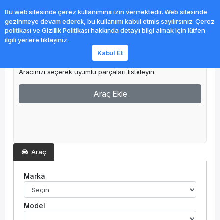
0
Bu web sitesinde çerez kullanımına izin vermektedir. Web sitesinde
gezinmeye devam ederek, bu kullanımı kabul etmiş sayılırsınız. Çerez
politikası ve Gizlilik Politikası hakkında detaylı bilgi almak için lütfen
ilgili yerlere tıklayınız.
Kabul Et
Garajım
Aracınızı seçerek uyumlu parçaları listeleyin.
Araç Ekle
Araç
Marka
Model