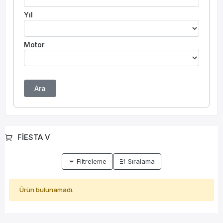
Yıl
Motor
Ara
FİESTA V
Filtreleme
Sıralama
Ürün bulunamadı.