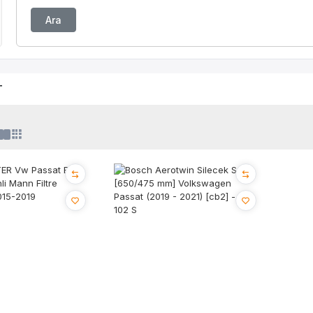
Ara
T