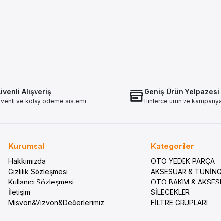
venli Alışveriş
Geniş Ürün Yelpazesi
venli ve kolay ödeme sistemi
Binlerce ürün ve kampany
Kurumsal
Kategoriler
Hakkımızda
OTO YEDEK PARÇA
Gizlilik Sözleşmesi
AKSESUAR & TUNİN
Kullanıcı Sözleşmesi
OTO BAKIM & AKSE
İletişim
SİLECEKLER
Misyon&Vizyon&Değerlerimiz
FİLTRE GRUPLARI
Sıkça Sorulan Sorular
ELEKTRİK VE AYDIN