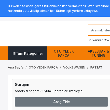
Bu web sitesinde çerez kullanımına izin vermektedir. Web sitesinde ge
hakkında detaylı bilgi almak için lütfen ilgili yerlere tıklayınız.
En Yeniler,
Çok 
OTO YEDEK
AKSESUAR &
Tüm Kategoriler
PARÇA
TUNİNG
Ana Sayfa
OTO YEDEK PARÇA
VOLKSWAGEN
PASSAT
Garajım
Aracınızı seçerek uyumlu parçaları listeleyin.
Araç Ekle