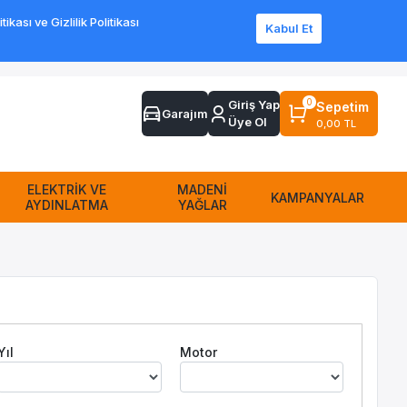
ası ve Gizlilik Politikası
Kabul Et
Sipariş Takip
Sıkça Sorulan Sorular
Yardım
İletişim
0
Giriş Yap
Sepetim
Garajım
Üye Ol
0,00 TL
ELEKTRİK VE
MADENİ
KAMPANYALAR
AYDINLATMA
YAĞLAR
Yıl
Motor