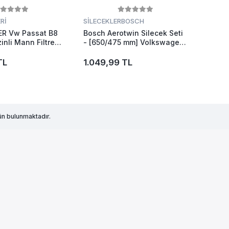
Rİ
SİLECEKLER
BOSCH
R Vw Passat B8
Bosch Aerotwin Silecek Seti
inli Mann Filtre
- [650/475 mm] Volkswagen
 2015-2019
Passat (2019 - 2021) [cb2] -
A 102 S
TL
1.049,99 TL
n bulunmaktadır.