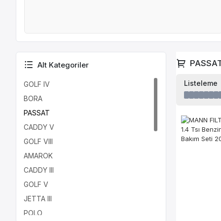
PASSA
Alt Kategoriler
Listeleme
GOLF IV
BORA
PASSAT
CADDY V
GOLF VIII
AMAROK
CADDY III
GOLF V
JETTA III
POLO