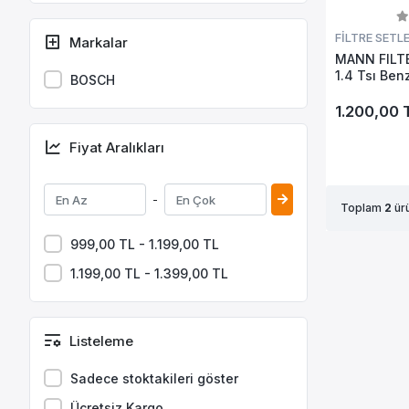
CADDY
GOLF
FİLTRE SETLE
Markalar
MANN FILTE
JETTA
1.4 Tsı Benz
BOSCH
CADDY IV
Bakım Seti
1.200,00 
GOLF VII
TRANSPORTER VI
Fiyat Aralıkları
TRANSPORTER V
GOLF II
-
Toplam
2
ürü
GOLF III
999,00 TL - 1.199,00 TL
T-ROC
1.199,00 TL - 1.399,00 TL
CRAFTER
TİGUAN
GOLF VI
Listeleme
TAİGO
Sadece stoktakileri göster
Ücretsiz Kargo