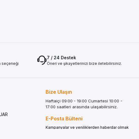
7 / 24 Destek
a seçeneği
Öneri ve şikayetlerinizi bize iletebilirsiniz.
Bize Ulaşın
Haftaiçi 09:00 - 19:00 Cumartesi 10:00 -
17:00 saatleri arasında ulaşabilirsiniz.
G
SUAR
E-Posta Bülteni
Kampanyalar ve yeniliklerden haberdar olmak
için e-bültenimize kayıt olun.
LATMA