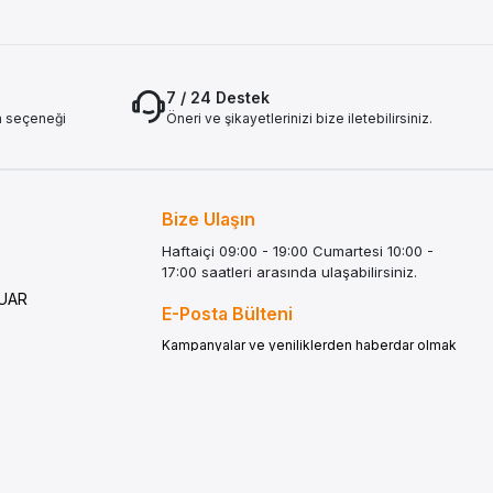
7 / 24 Destek
a seçeneği
Öneri ve şikayetlerinizi bize iletebilirsiniz.
Bize Ulaşın
Haftaiçi 09:00 - 19:00 Cumartesi 10:00 -
17:00 saatleri arasında ulaşabilirsiniz.
G
SUAR
E-Posta Bülteni
Kampanyalar ve yeniliklerden haberdar olmak
için e-bültenimize kayıt olun.
LATMA
Gönder