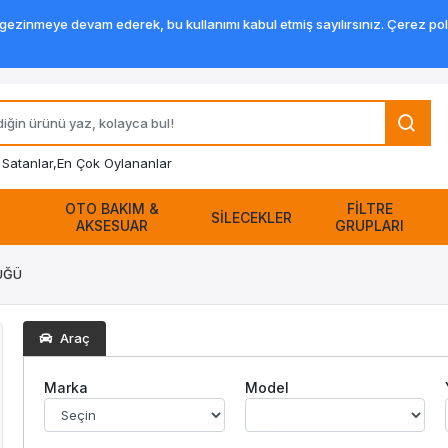
zinmeye devam ederek, bu kullanımı kabul etmiş sayılırsınız. Çerez politik
Satanlar,
En Çok Oylananlar
OTO BAKIM &
FİLTRE
SİLECEKLER
AKSESUAR
GRUPLARI
ÜĞÜ
Araç
Marka
Model