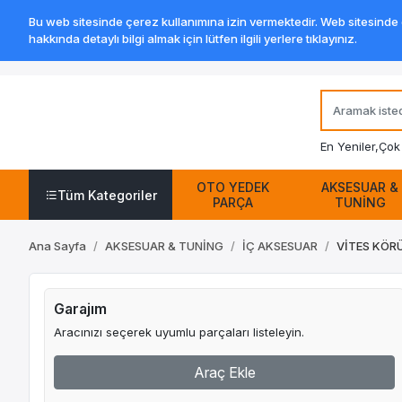
Bu web sitesinde çerez kullanımına izin vermektedir. Web sitesinde ge
hakkında detaylı bilgi almak için lütfen ilgili yerlere tıklayınız.
En Yeniler,
Çok 
OTO YEDEK
AKSESUAR &
Tüm Kategoriler
PARÇA
TUNİNG
Ana Sayfa
AKSESUAR & TUNİNG
İÇ AKSESUAR
VİTES KÖR
Garajım
Aracınızı seçerek uyumlu parçaları listeleyin.
Araç Ekle