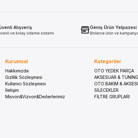
venli Alışveriş
Geniş Ürün Yelpazesi
venli ve kolay ödeme sistemi
Binlerce ürün ve kampany
Kurumsal
Kategoriler
Hakkımızda
OTO YEDEK PARÇA
Gizlilik Sözleşmesi
AKSESUAR & TUNİN
Kullanıcı Sözleşmesi
OTO BAKIM & AKSE
İletişim
SİLECEKLER
Misyon&Vizyon&Değerlerimiz
FİLTRE GRUPLARI
Sıkça Sorulan Sorular
ELEKTRİK VE AYDIN
Sipariş Takip
MADENİ YAĞLAR
Havale Bildirimleri
KAMPANYALAR
Puan Sistemi
FREN VE DEBRİYAJ
KAPORTA VE TRİM