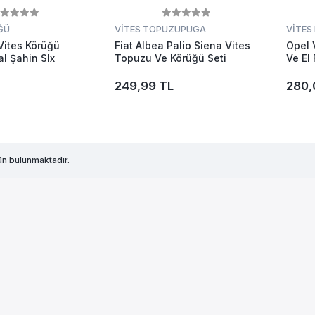
ĞÜ
VİTES TOPUZU
PUGA
VİTES
Vites Körüğü
Fiat Albea Palio Siena Vites
Opel 
l Şahin Slx
Topuzu Ve Körüğü Seti
Ve El
1.sını
Ürün-
249,99 TL
280,
n bulunmaktadır.