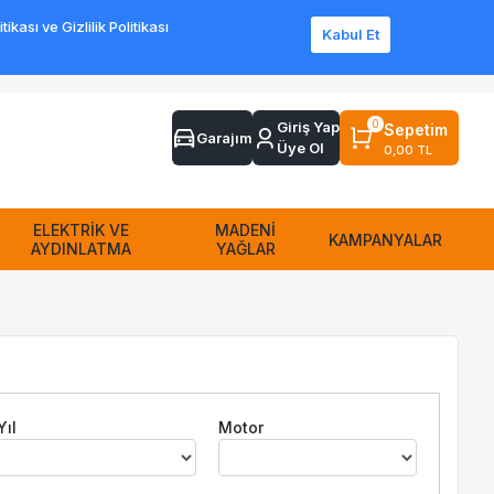
ası ve Gizlilik Politikası
Kabul Et
Sipariş Takip
Sıkça Sorulan Sorular
Yardım
İletişim
0
Giriş Yap
Sepetim
Garajım
Üye Ol
0,00 TL
ELEKTRİK VE
MADENİ
KAMPANYALAR
AYDINLATMA
YAĞLAR
Yıl
Motor