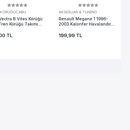
 KÖRÜĞÜ
CABU
AKSESUAR & TUNİNG
Vectra B Vites Körüğü
Renault Megane 1 1996-
 Fren Körüğü Takımı
2003 Kalorifer Havalandırma
f Suni Deri - Kaliteli
Izgarası 99 Model Öncesi
ücre
Orta Sag Sol Ya
00 TL
199,99 TL