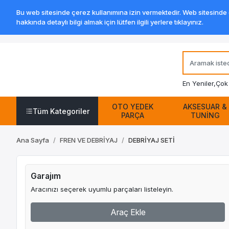
Bu web sitesinde çerez kullanımına izin vermektedir. Web sitesinde ge
hakkında detaylı bilgi almak için lütfen ilgili yerlere tıklayınız.
En Yeniler,
Çok 
OTO YEDEK
AKSESUAR &
Tüm Kategoriler
PARÇA
TUNİNG
Ana Sayfa
FREN VE DEBRİYAJ
DEBRİYAJ SETİ
Garajım
Aracınızı seçerek uyumlu parçaları listeleyin.
Araç Ekle