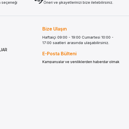
a seçeneği
Öneri ve şikayetlerinizi bize iletebilirsiniz.
Bize Ulaşın
Haftaiçi 09:00 - 19:00 Cumartesi 10:00 -
17:00 saatleri arasında ulaşabilirsiniz.
G
SUAR
E-Posta Bülteni
Kampanyalar ve yeniliklerden haberdar olmak
için e-bültenimize kayıt olun.
LATMA
Gönder