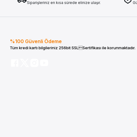
Siparişleriniz en kısa sürede elinize ulaşır.
Gü
%100 Güvenli Ödeme
Tüm kredi kartı bilgileriniz 256bit SSLSertifikası ile korunmaktadır.
Tüm bilgileriniz 256bit SSL Sertifikası ile korunmaktadır.
© 2019
Tüm Hakları Saklıdır