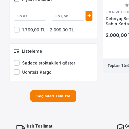
FREN VE DEB
-
Debriyaj Se
Şahin Karta
Oem No: 9
1.799,00 TL - 2.099,00 TL
2.000,00 
Listeleme
Sadece stoktakileri göster
Toplam
1
ürü
Ücretsiz Kargo
Seçimleri Temizle
Hızlı Teslimat
Gü