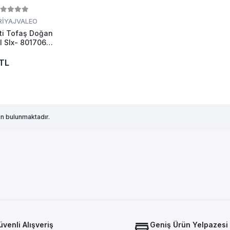
RİYAJ
VALEO
ti Tofaş Doğan
l Slx- 801706
8000053
TL
n bulunmaktadır.
venli Alışveriş
Geniş Ürün Yelpazesi