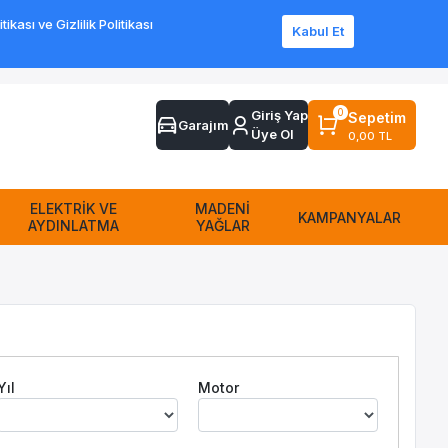
ası ve Gizlilik Politikası
Kabul Et
Sipariş Takip
Sıkça Sorulan Sorular
Yardım
İletişim
0
Giriş Yap
Sepetim
Garajım
Üye Ol
0,00 TL
ELEKTRİK VE
MADENİ
KAMPANYALAR
AYDINLATMA
YAĞLAR
Yıl
Motor