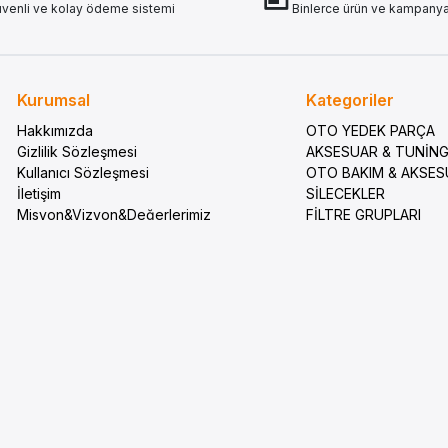
venli ve kolay ödeme sistemi
Binlerce ürün ve kampany
Kurumsal
Kategoriler
Hakkımızda
OTO YEDEK PARÇA
Gizlilik Sözleşmesi
AKSESUAR & TUNİN
Kullanıcı Sözleşmesi
OTO BAKIM & AKSE
İletişim
SİLECEKLER
Misyon&Vizyon&Değerlerimiz
FİLTRE GRUPLARI
Sıkça Sorulan Sorular
ELEKTRİK VE AYDIN
Sipariş Takip
MADENİ YAĞLAR
Havale Bildirimleri
KAMPANYALAR
Puan Sistemi
FREN VE DEBRİYAJ
KAPORTA VE TRİM