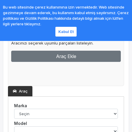
0
Bu web sitesinde çerez kullanımına izin vermektedir. Web sitesinde
gezinmeye devam ederek, bu kullanımı kabul etmiş sayılırsınız. Çerez
politikası ve Gizlilik Politikası hakkında detaylı bilgi almak için lütfen
ilgili yerlere tıklayınız.
Kabul Et
Garajım
Aracınızı seçerek uyumlu parçaları listeleyin.
Araç Ekle
Araç
Marka
Model