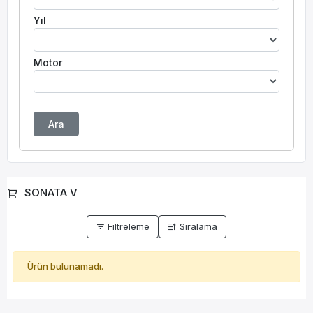
Yıl
Motor
Ara
SONATA V
Filtreleme
Sıralama
Ürün bulunamadı.