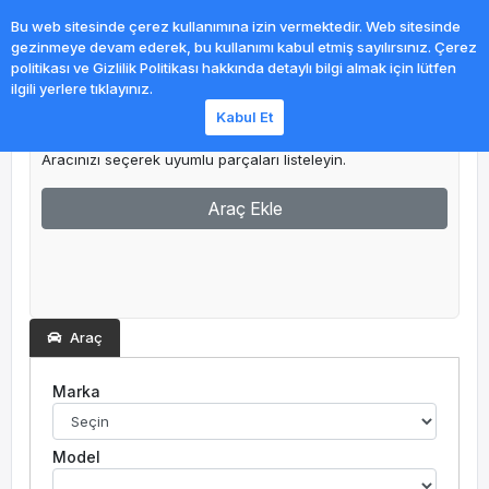
0
Bu web sitesinde çerez kullanımına izin vermektedir. Web sitesinde
gezinmeye devam ederek, bu kullanımı kabul etmiş sayılırsınız. Çerez
politikası ve Gizlilik Politikası hakkında detaylı bilgi almak için lütfen
ilgili yerlere tıklayınız.
Kabul Et
Garajım
Aracınızı seçerek uyumlu parçaları listeleyin.
Araç Ekle
Araç
Marka
Model