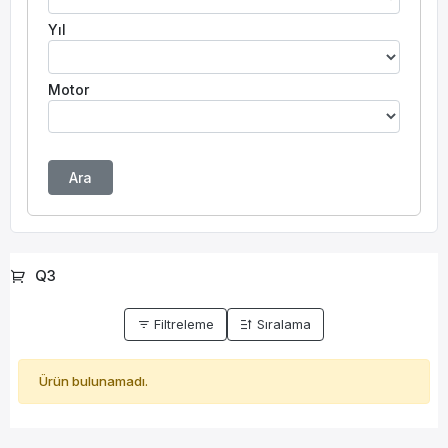
Yıl
Motor
Ara
Q3
Filtreleme
Sıralama
Ürün bulunamadı.