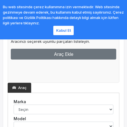
0
Bu web sitesinde çerez kullanımına izin vermektedir. Web sitesinde
gezinmeye devam ederek, bu kullanımı kabul etmiş sayılırsınız. Çerez
politikası ve Gizlilik Politikası hakkında detaylı bilgi almak için lütfen
ilgili yerlere tıklayınız.
Kabul Et
Garajım
Aracınızı seçerek uyumlu parçaları listeleyin.
Araç Ekle
Araç
Marka
Model