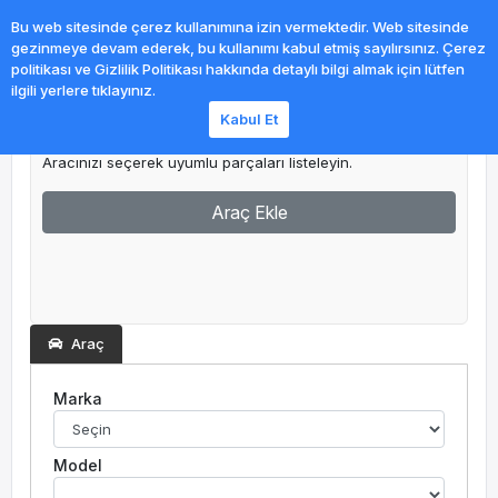
0
Bu web sitesinde çerez kullanımına izin vermektedir. Web sitesinde
gezinmeye devam ederek, bu kullanımı kabul etmiş sayılırsınız. Çerez
politikası ve Gizlilik Politikası hakkında detaylı bilgi almak için lütfen
ilgili yerlere tıklayınız.
Kabul Et
Garajım
Aracınızı seçerek uyumlu parçaları listeleyin.
Araç Ekle
Araç
Marka
Model