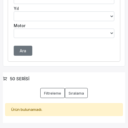
Yıl
Motor
Ara
50 SERİSİ
Filtreleme
Sıralama
Ürün bulunamadı.