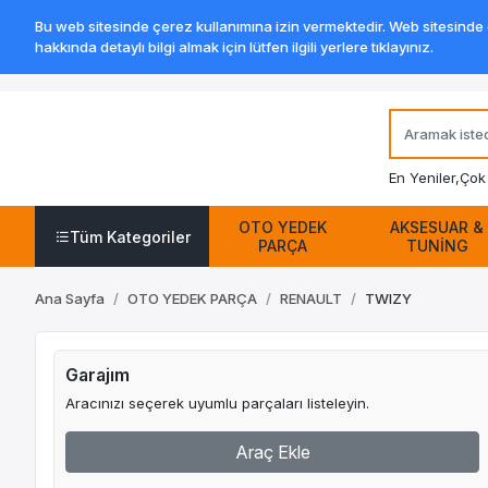
Bu web sitesinde çerez kullanımına izin vermektedir. Web sitesinde ge
hakkında detaylı bilgi almak için lütfen ilgili yerlere tıklayınız.
En Yeniler,
Çok 
OTO YEDEK
AKSESUAR &
Tüm Kategoriler
PARÇA
TUNİNG
Ana Sayfa
OTO YEDEK PARÇA
RENAULT
TWIZY
Garajım
Aracınızı seçerek uyumlu parçaları listeleyin.
Araç Ekle