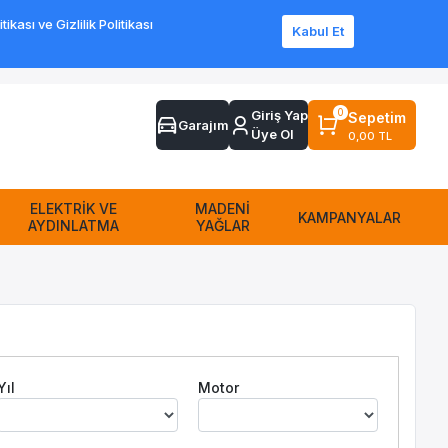
ası ve Gizlilik Politikası
Kabul Et
Sipariş Takip
Sıkça Sorulan Sorular
Yardım
İletişim
0
Giriş Yap
Sepetim
Garajım
Üye Ol
0,00 TL
ELEKTRİK VE
MADENİ
KAMPANYALAR
AYDINLATMA
YAĞLAR
Yıl
Motor