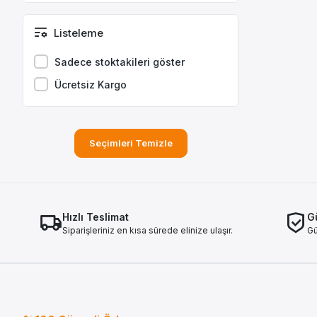
CLIO II
CLİO III
Listeleme
CLIO III
Sadece stoktakileri göster
CLIO III 2004-2010
Ücretsiz Kargo
CLIO IV 2012-2018
CLIO V
CLIO V 2019-
Seçimleri Temizle
CONCORDE
ESPACE IV
EXPRESS
FLUENCE
Hızlı Teslimat
Gü
Siparişleriniz en kısa sürede elinize ulaşır.
Gü
KADJAR
KANGOO
KANGOO EXPRESS
KANGOO I
KANGOO II