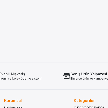
venli Alışveriş
Geniş Ürün Yelpazesi
venli ve kolay ödeme sistemi
Binlerce ürün ve kampany
Kurumsal
Kategoriler
Hakkımızda
OTO YEDEK PARÇA