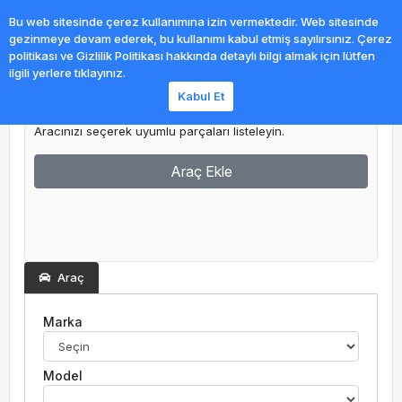
0
Bu web sitesinde çerez kullanımına izin vermektedir. Web sitesinde
gezinmeye devam ederek, bu kullanımı kabul etmiş sayılırsınız. Çerez
politikası ve Gizlilik Politikası hakkında detaylı bilgi almak için lütfen
ilgili yerlere tıklayınız.
Kabul Et
Garajım
Aracınızı seçerek uyumlu parçaları listeleyin.
Araç Ekle
Araç
Marka
Model