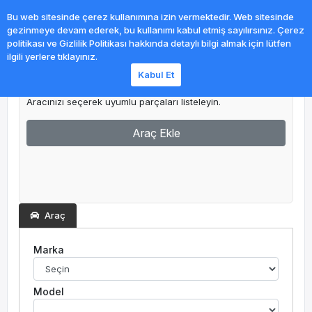
0
Bu web sitesinde çerez kullanımına izin vermektedir. Web sitesinde
gezinmeye devam ederek, bu kullanımı kabul etmiş sayılırsınız. Çerez
politikası ve Gizlilik Politikası hakkında detaylı bilgi almak için lütfen
ilgili yerlere tıklayınız.
Kabul Et
Garajım
Aracınızı seçerek uyumlu parçaları listeleyin.
Araç Ekle
Araç
Marka
Model