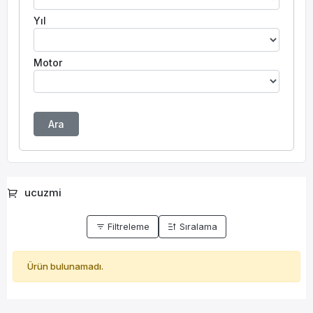
Yıl
Motor
Ara
ucuzmi
Filtreleme
Sıralama
Ürün bulunamadı.