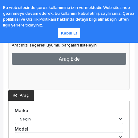
0
Bu web sitesinde çerez kullanımına izin vermektedir. Web sitesinde
gezinmeye devam ederek, bu kullanımı kabul etmiş sayılırsınız. Çerez
politikası ve Gizlilik Politikası hakkında detaylı bilgi almak için lütfen
ilgili yerlere tıklayınız.
Kabul Et
Garajım
Aracınızı seçerek uyumlu parçaları listeleyin.
Araç Ekle
Araç
Marka
Model