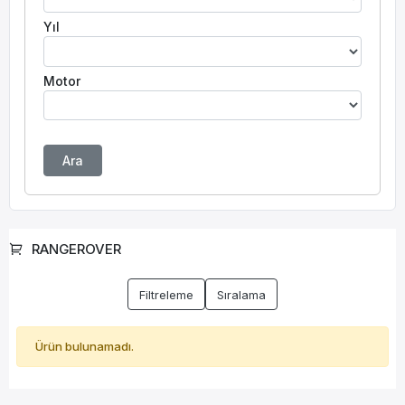
Yıl
Motor
Ara
RANGEROVER
Filtreleme
Sıralama
Ürün bulunamadı.