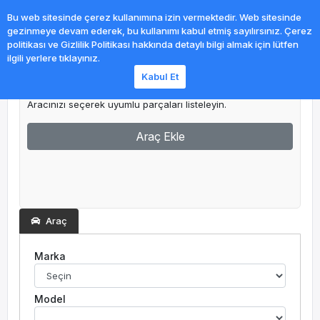
0
Bu web sitesinde çerez kullanımına izin vermektedir. Web sitesinde
gezinmeye devam ederek, bu kullanımı kabul etmiş sayılırsınız. Çerez
politikası ve Gizlilik Politikası hakkında detaylı bilgi almak için lütfen
ilgili yerlere tıklayınız.
Kabul Et
Garajım
Aracınızı seçerek uyumlu parçaları listeleyin.
Araç Ekle
Araç
Marka
Model