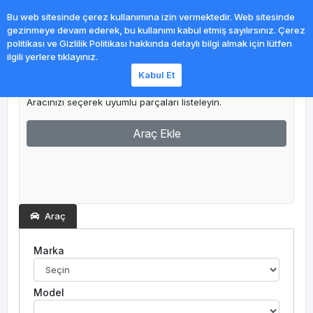
0
Bu web sitesinde çerez kullanımına izin vermektedir. Web sitesinde
gezinmeye devam ederek, bu kullanımı kabul etmiş sayılırsınız. Çerez
politikası ve Gizlilik Politikası hakkında detaylı bilgi almak için lütfen
ilgili yerlere tıklayınız.
Kabul Et
Garajım
Aracınızı seçerek uyumlu parçaları listeleyin.
Araç Ekle
Araç
Marka
Model