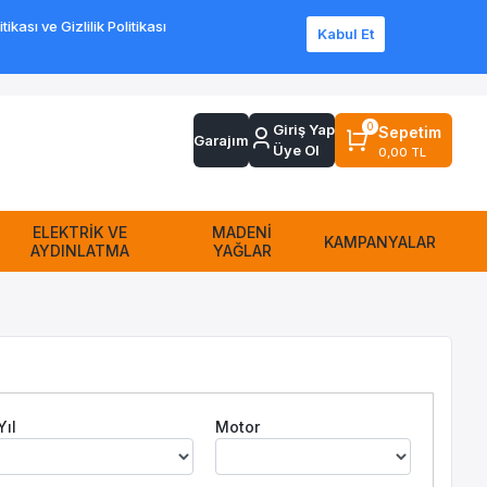
ası ve Gizlilik Politikası
Kabul Et
Sipariş Takip
Sıkça Sorulan Sorular
Yardım
İletişim
0
Giriş Yap
Sepetim
Garajım
Üye Ol
0,00 TL
ELEKTRİK VE
MADENİ
KAMPANYALAR
AYDINLATMA
YAĞLAR
Yıl
Motor