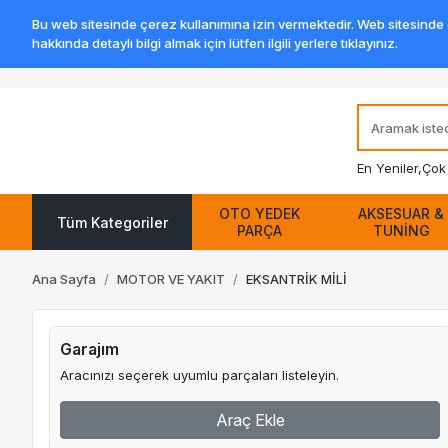
Bu web sitesinde çerez kullanımına izin vermektedir. Web sitesinde ge
hakkında detaylı bilgi almak için lütfen ilgili yerlere tıklayınız.
En Yeniler,
Çok 
OTO YEDEK
AKSESUAR &
Tüm Kategoriler
PARÇA
TUNİNG
Ana Sayfa
MOTOR VE YAKIT
EKSANTRİK MİLİ
Garajım
Aracınızı seçerek uyumlu parçaları listeleyin.
Araç Ekle