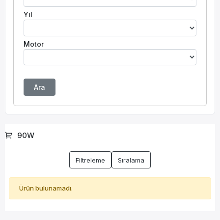
Yıl
Motor
Ara
90W
Filtreleme
Sıralama
Ürün bulunamadı.