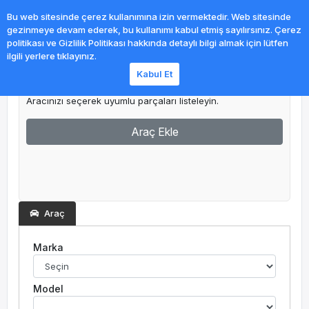
0
Bu web sitesinde çerez kullanımına izin vermektedir. Web sitesinde
gezinmeye devam ederek, bu kullanımı kabul etmiş sayılırsınız. Çerez
politikası ve Gizlilik Politikası hakkında detaylı bilgi almak için lütfen
ilgili yerlere tıklayınız.
Kabul Et
Garajım
Aracınızı seçerek uyumlu parçaları listeleyin.
Araç Ekle
Araç
Marka
Model