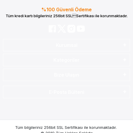
%100 Güvenli Ödeme
Tüm kredi kartı bilgileriniz 256bit SSLSertifikası ile korunmaktadır.
Kurumsal
Kategoriler
Bize Ulaşın
E-Posta Bülteni
Tüm bilgileriniz 256bit SSL Sertifikası ile korunmaktadır.