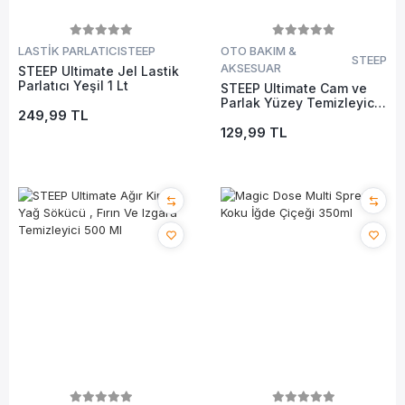
LASTİK PARLATICI
STEEP
OTO BAKIM &
STEEP
AKSESUAR
STEEP Ultimate Jel Lastik
Parlatıcı Yeşil 1 Lt
STEEP Ultimate Cam ve
Parlak Yüzey Temizleyici
249,99 TL
500 Ml
129,99 TL