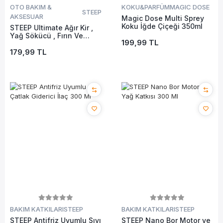
OTO BAKIM &
KOKU&PARFÜM
MAGIC DOSE
STEEP
AKSESUAR
Magic Dose Multi Sprey
Koku İğde Çiçeği 350ml
STEEP Ultimate Ağır Kir ,
Yağ Sökücü , Fırın Ve
199,99 TL
Izgara Temizleyici 500 Ml
179,99 TL
BAKIM KATKILARI
STEEP
BAKIM KATKILARI
STEEP
STEEP Antifriz Uyumlu Sıvı
STEEP Nano Bor Motor ve