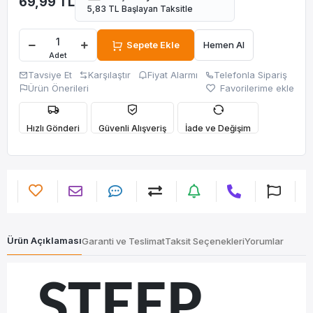
69,99 TL
5,83 TL Başlayan Taksitle
Sepete Ekle
Hemen Al
Adet
Tavsiye Et
Karşılaştır
Fiyat Alarmı
Telefonla Sipariş
Ürün Önerileri
Favorilerime ekle
Hızlı Gönderi
Güvenli Alışveriş
İade ve Değişim
Ürün Açıklaması
Garanti ve Teslimat
Taksit Seçenekleri
Yorumlar
STEEP