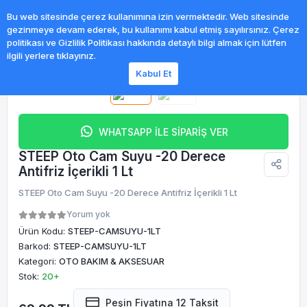
0
Bu web sitesinde çerez kullanımına izin vermektedir. Web sitesinde
gezinmeye devam ederek, bu kullanımı kabul etmiş sayılırsınız. Çerez
politikası ve Gizlilik Politikası hakkında detaylı bilgi almak için lütfen
ilgili yerlere tıklayınız.
Kabul Et
WHATSAPP İLE SİPARİŞ VER
STEEP Oto Cam Suyu -20 Derece
Antifriz İçerikli 1 Lt
STEEP Oto Cam Suyu -20 Derece Antifriz İçerikli 1 Lt
Yorum yok
Ürün Kodu:
STEEP-CAMSUYU-1LT
Barkod:
STEEP-CAMSUYU-1LT
Kategori:
OTO BAKIM & AKSESUAR
Stok:
20+
Peşin Fiyatına 12 Taksit