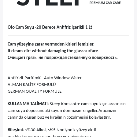
PREMIUM CAR CARE
Oto Cam Suyu -20 Derece Antifriz İçerikli 1 Lt
Cam yüzeyine zarar vermeden kirleri temizler.
It cleans dirt without damaging the glass surface.
Очищает грязь, не повреждая стеклянную поверхность.
Antifrizli-Parfümlü- Auto Window Water
ALMAN KALİTE FORMULÜ
GERMAN QUALITY FORMULE
KULLANMA TALİMATI:
Steep Konsantre cam suyu kışın aracınızın
cam suyu deposundaki suyun donmasını engeller.Aracınızın
camında oluşan buz ve kırağının çözülmesini kolaylaştırır.
Bileşimi:
<%30 Alkol, <%5 Noniyonik yüzey aktif
madde,koruyucu,esans, boya ve deiyonize su.