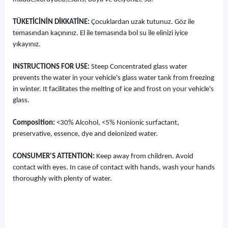
TÜKETİCİNİN DİKKATİNE:
Çocuklardan uzak tutunuz. Göz ile
temasından kaçınınız. El ile temasında bol su ile elinizi iyice
yıkayınız.
INSTRUCTIONS FOR USE:
Steep Concentrated glass water
prevents the water in your vehicle's glass water tank from freezing
in winter. It facilitates the melting of ice and frost on your vehicle's
glass.
Composition:
<30% Alcohol, <5% Nonionic surfactant,
preservative, essence, dye and deionized water.
CONSUMER'S ATTENTION:
Keep away from children. Avoid
contact with eyes. In case of contact with hands, wash your hands
thoroughly with plenty of water.