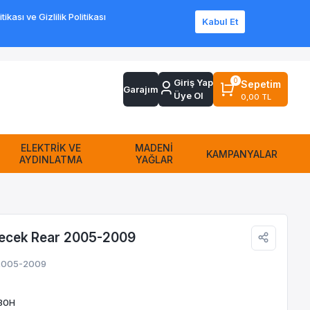
ası ve Gizlilik Politikası
Kabul Et
Sipariş Takip
Sıkça Sorulan Sorular
Yardım
İletişim
0
Giriş Yap
Sepetim
Garajım
Üye Ol
0,00 TL
ELEKTRİK VE
MADENİ
KAMPANYALAR
AYDINLATMA
YAĞLAR
lecek Rear 2005-2009
 2005-2009
30H