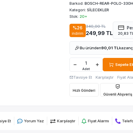
Barkod:
BOSCH-REAR-POLO-330
Kategori:
SİLECEKLER
Stok:
20+
340,00 TL
%26
Peş
249,99 TL
indirim
20,83 TL
🎉
Bu üründen
90,01 TL
kazanç 
Sepete E
Adet
Tavsiye Et
Karşılaştır
Fiyat Al
Hızlı Gönderi
Güvenli Alışveriş
iye Et
Yorum Yaz
Karşılaştır
Fiyat Alarmı
Telefo