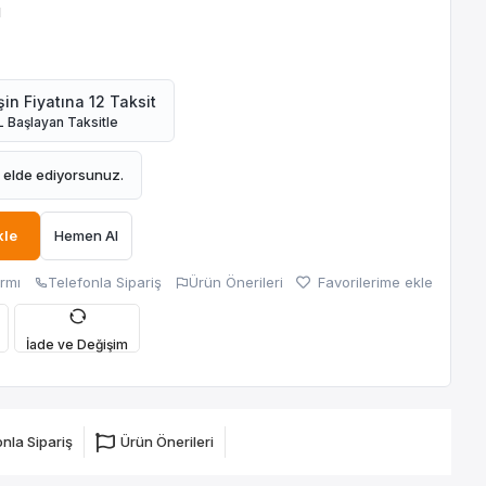
H
in Fiyatına 12 Taksit
 Başlayan Taksitle
elde ediyorsunuz.
kle
Hemen Al
armı
Telefonla Sipariş
Ürün Önerileri
Favorilerime ekle
İade ve Değişim
nla Sipariş
Ürün Önerileri