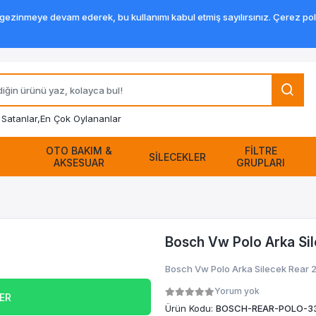
zinmeye devam ederek, bu kullanımı kabul etmiş sayılırsınız. Çerez politik
Satanlar,
En Çok Oylananlar
OTO BAKIM &
FİLTRE
SİLECEKLER
AKSESUAR
GRUPLARI
Bosch Vw Polo Arka Si
Bosch Vw Polo Arka Silecek Rear
Yorum yok
VER
Ürün Kodu:
BOSCH-REAR-POLO-3