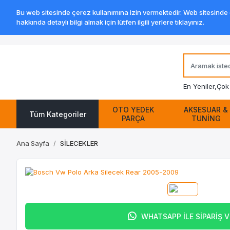
Bu web sitesinde çerez kullanımına izin vermektedir. Web sitesinde ge
hakkında detaylı bilgi almak için lütfen ilgili yerlere tıklayınız.
En Yeniler,
Çok 
OTO YEDEK
AKSESUAR &
Tüm Kategoriler
PARÇA
TUNİNG
Ana Sayfa
SİLECEKLER
WHATSAPP İLE SİPARİŞ 