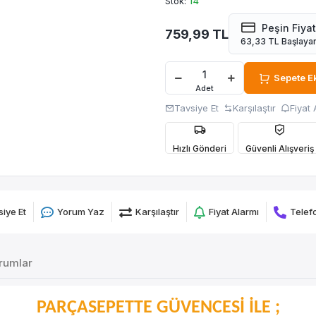
Stok:
14
Peşin Fiyat
759,99 TL
63,33 TL Başlayan
Sepete E
Adet
Tavsiye Et
Karşılaştır
Fiyat 
Hızlı Gönderi
Güvenli Alışveriş
iye Et
Yorum Yaz
Karşılaştır
Fiyat Alarmı
Telefo
rumlar
PARÇASEPETTE GÜVENCESİ İLE ;