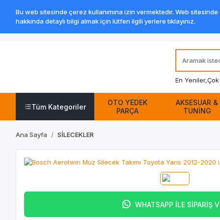
Bu web sitesinde çerez kullanımına izin vermektedir. Web sitesinde ge
hakkında detaylı bilgi almak için lütfen ilgili yerlere tıklayınız.
En Yeniler,
Çok 
OTO YEDEK
AKSESUAR &
Tüm Kategoriler
PARÇA
TUNİNG
Ana Sayfa
SİLECEKLER
WHATSAPP İLE SİPARİŞ 