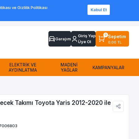
ası ve Gizlilik Politikası
Kabul Et
Sipariş Takip
Sıkça Sorulan Sorular
Yardım
İletişim
0
Giriş Yap
Sepetim
Garajım
Üye Ol
0,00 TL
ELEKTRİK VE
MADENİ
KAMPANYALAR
AYDINLATMA
YAĞLAR
ecek Takımı Toyota Yaris 2012-2020 ile
97006803