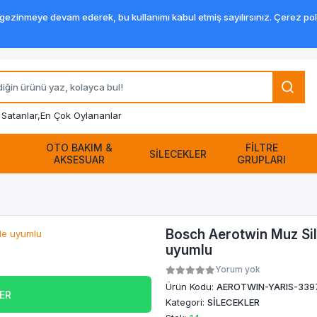
zinmeye devam ederek, bu kullanımı kabul etmiş sayılırsınız. Çerez politik
Satanlar,
En Çok Oylananlar
OTO BAKIM &
FİLTRE
SİLECEKLER
AKSESUAR
GRUPLARI
Bosch Aerotwin Muz Sil
uyumlu
Yorum yok
Ürün Kodu:
AEROTWIN-YARIS-33
VER
Kategori:
SİLECEKLER