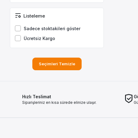
EMİNER
Filtron
Listeleme
INWELLS
Sadece stoktakileri göster
KINGMAX
Ücretsiz Kargo
KRAFTVOLL
MAGIC DOSE
Seçimleri Temizle
MAİS
MANN FILTER
METSAN
MK
Hızlı Teslimat
Gü
Siparişleriniz en kısa sürede elinize ulaşır.
Gü
MULTIPLUS
OPAR
Opel
OSRAM