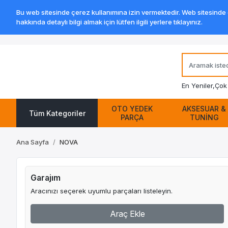
Bu web sitesinde çerez kullanımına izin vermektedir. Web sitesinde ge
hakkında detaylı bilgi almak için lütfen ilgili yerlere tıklayınız.
En Yeniler,
Çok 
OTO YEDEK
AKSESUAR &
Tüm Kategoriler
PARÇA
TUNİNG
Ana Sayfa
NOVA
Garajım
Aracınızı seçerek uyumlu parçaları listeleyin.
Araç Ekle