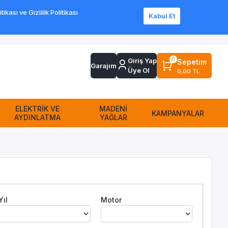
ası ve Gizlilik Politikası
Kabul Et
Sipariş Takip
Sıkça Sorulan Sorular
Yardım
İletişim
0
Giriş Yap
Sepetim
Garajım
Üye Ol
0,00 TL
ELEKTRİK VE
MADENİ
KAMPANYALAR
AYDINLATMA
YAĞLAR
Yıl
Motor